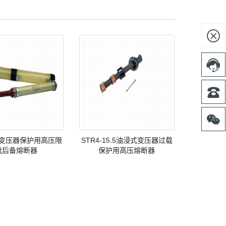




12变压器保护用高压限
STR4-15.5油浸式变压器过载
流后备熔断器
保护用高压熔断器